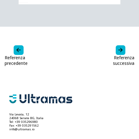
Referenza
Referenza
precedente
successiva
Via Levata, 12
24068 Seriate BG, Italia
Tel: +39 035296980
Fax: +39 035291562
info@ultramas.io