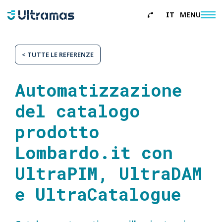
IT
MENU
About
< TUTTE LE REFERENZE
Servizi
Referenze
Automatizzazione
News
del catalogo
Contatti
prodotto
Lombardo.it con
UltraPIM, UltraDAM
e UltraCatalogue