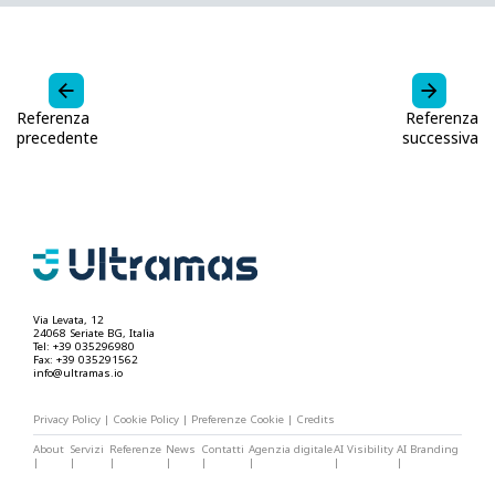
Referenza
Referenza
precedente
successiva
Via Levata, 12
24068 Seriate BG, Italia
Tel: +39 035296980
Fax: +39 035291562
info@ultramas.io
Privacy Policy
|
Cookie Policy
|
Preferenze Cookie
|
Credits
About
Servizi
Referenze
News
Contatti
Agenzia digitale
AI Visibility
AI Branding
|
|
|
|
|
|
|
|