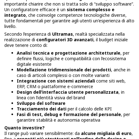
importante chiarire che non si tratta solo di “sviluppo software”.
Un configuratore efficace è un
sistema complesso e
integrato
, che coinvolge competenze tecnologiche diverse,
tutte fondamentali per garantire agli utenti un'esperienza di alto
livello.
Secondo l’esperienza di
Ultramas
, realtà specializzata nella
realizzazione di
configuratori 3D avanzati
, il budget iniziale
deve tenere conto di:
Analisi tecnica e progettazione architetturale
, per
definire flussi, logiche e compatibilità con l’ecosistema
digitale esistente
Modellazione tridimensionale dei prodotti
, anche in
caso di articoli complessi o con molte varianti
Integrazione con sistemi aziendali
come siti web,
ERP, CRM o piattaforme e-commerce
Design dell’interfaccia utente personalizzata
, in
linea con l’identità visiva del brand
Sviluppo del software
Tracciamento dei dati
per il calcolo delle KPI
Fasi di test, debug e formazione del personale
, per
garantire stabilità e autonomia operativa
Quanto investire?
Il range può variare sensibilmente: da
alcune
migliaia di euro
,
fino a
progetti più strutturati nell’ordine delle decine o