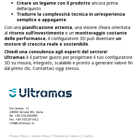
Creare un legame con il prodotto
ancora prima
dell’acquisto
Tradurre la complessità tecnica in un’esperienza
semplice e appagante
Con una
pianificazione attenta
, una visione chiara orientata
al
ritorno sull’investimento
e un
monitoraggio costante
delle performance
, il configuratore 3D può diventare
un
motore di crescita reale e sostenibile
.
Chiedi una consulenza agli esperti del settore
!
Ultramas
è il partner giusto per progettare il tuo configuratore
3D su misura, integrato, scalabile e pronto a generare valore fin
dal primo clic. Contattaci oggi stesso.
Via Levata, 12
24068 Seriate BG, Italia
Tel: +39 035296980
Fax: +39 035291562
info@ultramas.io
Privacy Policy
|
Cookie Policy
|
Preferenze Cookie
|
Credits