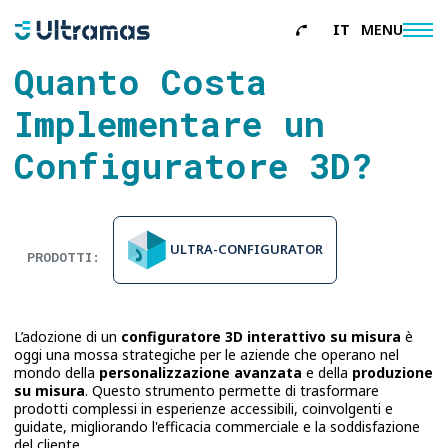
IT
MENU
Quanto Costa
About
Implementare un
Servizi
Configuratore 3D?
Referenze
News
Contatti
ULTRA-CONFIGURATOR
PRODOTTI:
L’adozione di un
configuratore 3D interattivo su misura
è
oggi una mossa strategiche per le aziende che operano nel
mondo della
personalizzazione avanzata
e della
produzione
su misura
. Questo strumento permette di trasformare
prodotti complessi in esperienze accessibili, coinvolgenti e
guidate, migliorando l'efficacia commerciale e la soddisfazione
del cliente.