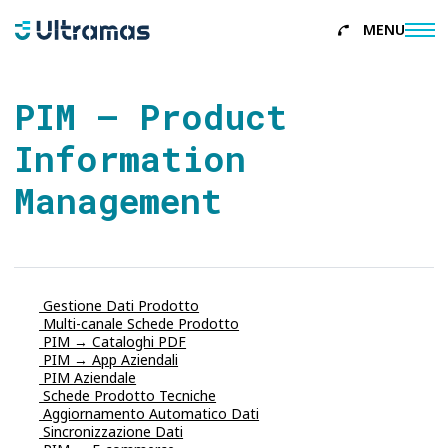
MENU
About
PIM – Product
Servizi
Information
Referenze
Management
News
Contatti
Gestione Dati Prodotto
Multi-canale Schede Prodotto
PIM → Cataloghi PDF
PIM → App Aziendali
PIM Aziendale
Schede Prodotto Tecniche
Aggiornamento Automatico Dati
Sincronizzazione Dati