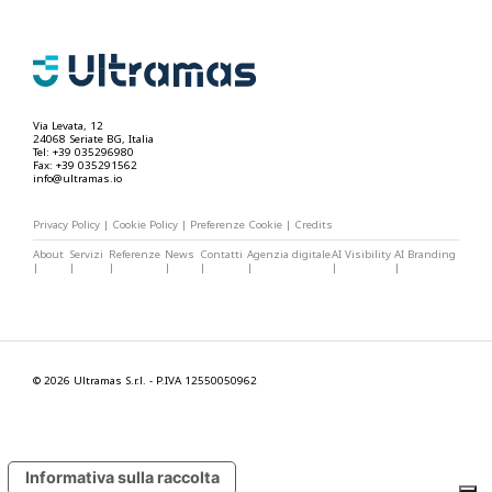
Via Levata, 12
24068 Seriate BG, Italia
Tel: +39 035296980
Fax: +39 035291562
info@ultramas.io
Privacy Policy
|
Cookie Policy
|
Preferenze Cookie
|
Credits
About
Servizi
Referenze
News
Contatti
Agenzia digitale
AI Visibility
AI Branding
|
|
|
|
|
|
|
|
© 2026 Ultramas S.r.l. - P.IVA 12550050962
Informativa sulla raccolta